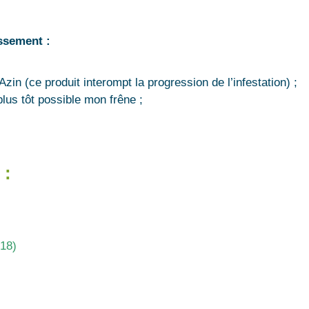
ssement :
eAzin (ce produit interompt la progression de l’infestation) ;
plus tôt possible mon frêne ;
 :
018)