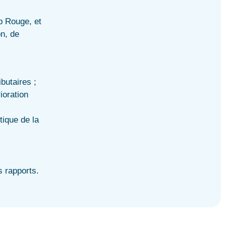
ap Rouge, et
on, de
ibutaires ;
ioration
tique de la
 rapports.