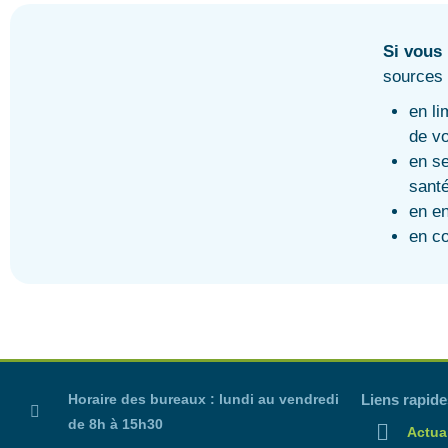
Si vous 
sources 
en li
de vo
en se
santé
en en
en co
Horaire des bureaux : lundi au vendredi
Liens rapide
de 8h à 15h30
Actual