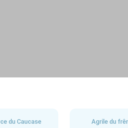
rce du Caucase
Agrile du frê