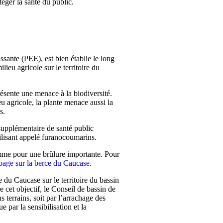
téger la santé du public.
sante (PEE), est bien établie le long
ieu agricole sur le territoire du
sente une menace à la biodiversité.
eu agricole, la plante menace aussi la
s.
upplémentaire de santé public
ilisant appelé furanocoumarins.
comme pour une brûlure importante. Pour
page sur la berce du Caucase
.
e du Caucase sur le territoire du bassin
 cet objectif, le Conseil de bassin de
 terrains, soit par l’arrachage des
e par la sensibilisation et la