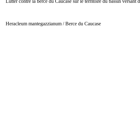
Lutter contre la berce du Caucase sur le territoire du bassin versant 
Heracleum mantegazzianum / Berce du Caucase