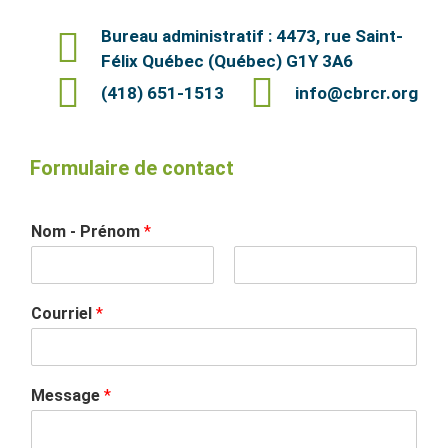
Bureau administratif : 4473, rue Saint-
Félix Québec (Québec) G1Y 3A6
(418) 651-1513
info@cbrcr.org
Formulaire de contact
Nom - Prénom
*
F
L
i
a
Courriel
*
r
s
s
t
t
Message
*