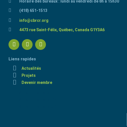
Horaire des bureaux : lundi au vendredi de 8h à 15h30
(418) 651-1513
info@cbrcr.org
4473 rue Saint-Félix, Québec, Canada G1Y3A6
Liens rapides
Actualités
Projets
Devenir membre
Élément de liste #1
Élément de liste #2
Élément de liste #3